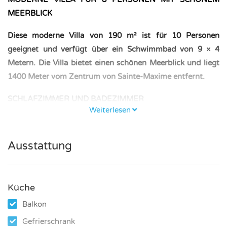
MEERBLICK
Diese moderne Villa von 190 m² ist für 10 Personen
geeignet und verfügt über ein Schwimmbad von 9 × 4
Metern. Die Villa bietet einen schönen Meerblick und liegt
1400 Meter vom Zentrum von Sainte-Maxime entfernt.
SCHLAFZIMMER UND BADEZIMMER
Weiterlesen
– Erste Etage: ein Schlafzimmer mit Doppelbett (140 × 200
cm); ein Schlafzimmer mit zwei Einzelbetten (90 × 200 cm);
Ausstattung
Badezimmer mit Dusche und WC.
– Erdgeschoss: ein Schlafzimmer mit Doppelbett (160 ×
200 cm); Badezimmer mit Badewanne; separates WC.
Küche
Balkon
– Gartengeschoss: ein Schlafzimmer mit Doppelbett (140 ×
190 cm); ein Schlafzimmer mit Doppelbett (160 × 200 cm);
Gefrierschrank