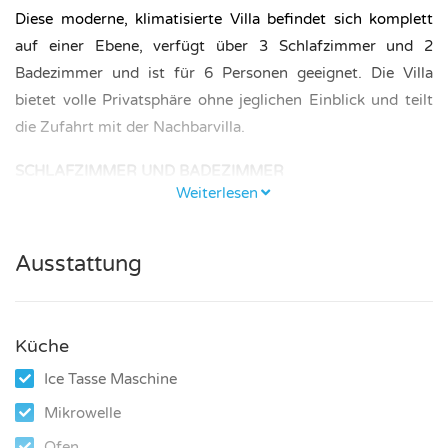
Diese moderne, klimatisierte Villa befindet sich komplett
auf einer Ebene, verfügt über 3 Schlafzimmer und 2
Badezimmer und ist für 6 Personen geeignet. Die Villa
bietet volle Privatsphäre ohne jeglichen Einblick und teilt
die Zufahrt mit der Nachbarvilla.
SCHLAFZIMMER UND BADEZIMMER
Weiterlesen
Das Hauptschlafzimmer verfügt über ein Bett (160 × 200
cm) und ein Badezimmer mit Dusche und WC. Die beiden
Ausstattung
weiteren Schlafzimmer – eines mit einem Bett (160 × 200
cm) und eines mit einem Bett (140 × 200 cm) – teilen sich
ein Badezimmer mit Dusche, neben dem Gäste-WC.
Küche
KÜCHE UND WOHNBEREICH
Ice Tasse Maschine
Voll ausgestattete Küche mit modernen Geräten, darunter
Mikrowelle
eine Philips-Senseo-Kaffeemaschine und ein
Ofen