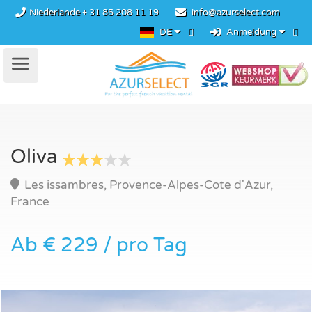
Niederlande
+ 31 85 208 11 19
info@azurselect.com
DE
Anmeldung
Oliva
Les issambres, Provence-Alpes-Cote d'Azur,
France
Ab € 229 / pro Tag