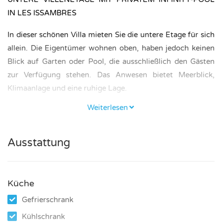
IN LES ISSAMBRES
In dieser schönen Villa mieten Sie die untere Etage für sich
allein. Die Eigentümer wohnen oben, haben jedoch keinen
Blick auf Garten oder Pool, die ausschließlich den Gästen
zur Verfügung stehen. Das Anwesen bietet Meerblick,
Klimaanlage und eine ruhige Lage.
Weiterlesen
SCHLAFZIMMER UND BADEZIMMER
Der Mietbereich verfügt über drei Schlafzimmer, jeweils
Ausstattung
mit einem Doppelbett (180 × 200 cm). Der Eigentümer
vermietet an maximal vier Personen. Es gibt ein
Badezimmer mit Dusche und WC.
Küche
KÜCHE UND WOHNBEREICH
Gefrierschrank
Die Küche ist komplett ausgestattet mit Herd, Mikrowelle
Kühlschrank