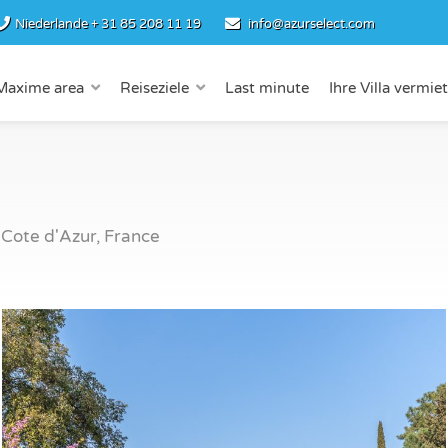
Niederlande
+ 31 85 208 11 19
info@azurselect.com
Maxime area
Reiseziele
Last minute
Ihre Villa vermie
Cote d'Azur, France