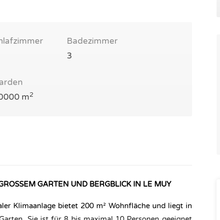
hlafzimmer
Badezimmer
3
arden
2
0000 m
T GROSSEM GARTEN UND BERGBLICK IN LE MUY
raler Klimaanlage bietet 200 m² Wohnfläche und liegt in
rten. Sie ist für 8 bis maximal 10 Personen geeignet