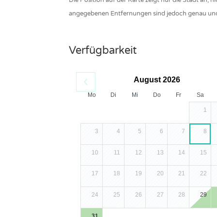
Die Position auf der Karte zeigt nur die Stadt an,
angegebenen Entfernungen sind jedoch genau un
Verfügbarkeit
August 2026
Mo
Di
Mi
Do
Fr
Sa
1
3
4
5
6
7
8
10
11
12
13
14
15
17
18
19
20
21
22
24
25
26
27
28
29
31