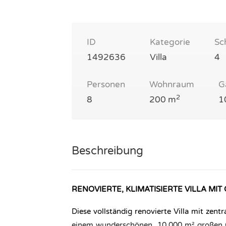
ID
Kategorie
Sc
1492636
Villa
4
Personen
Wohnraum
G
2
8
200 m
1
Beschreibung
RENOVIERTE, KLIMATISIERTE VILLA MI
Diese vollständig renovierte Villa mit zent
einem wunderschönen, 10.000 m² großen Ga