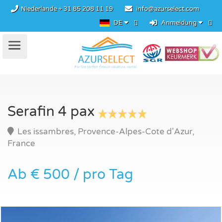
Niederlande
+ 31 85 208 11 19
info@azurselect.com
DE
Anmeldung
Serafin 4 pax
Les issambres, Provence-Alpes-Cote d'Azur,
France
Ab € 500 / pro Tag