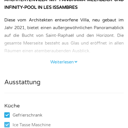
INFINITY-POOL IN LES ISSAMBRES
Diese vom Architekten entworfene Villa, neu gebaut im
Jahr 2021, bietet einen außergewöhnlichen Panoramablick
auf die Bucht von Saint-Raphaël und den Horizont. Die
gesamte Meerseite besteht aus Glas und eröffnet in allen
Räumen einen atemberaubenden Ausblick.
Weiterlesen
SCHLAFZIMMER UND BADEZIMMER
Im Erdgeschoss befindet sich ein Schlafzimmer von 20 m²
Ausstattung
mit einem Bett von 180 cm, einem Badezimmer mit WC (8
m²) und einem Ankleidezimmer (4 m²). Dieses Zimmer ist
für Personen mit eingeschränkter Mobilität zugänglich und
Küche
bietet direkten Zugang zur Terrasse durch große
Schiebetüren.
Gefrierschrank
Ice Tasse Maschine
Im Obergeschoss gibt es ein 15 m² großes Schlafzimmer