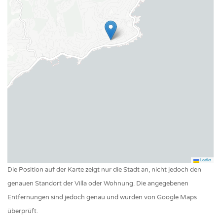
Ein kleiner Hund kann auf Anfrage akzeptiert werden.
Beheizter Pool
Die Villa ist auch mit 4 Schlafzimmern für 8 Personen
Pool Infinity
buchbar – siehe Referenz 1486368. Die beiden zusätzlichen
Zimmer bleiben geschlossen, wenn für 4 Personen gebucht
wird.
Details zu Zusatzkosten, Haustieren und weiteren
wichtigen Informationen finden Sie unter „Wichtig“ am
Ende dieser Seite.
Mietlizenz:
83107001182IL
Leaflet
Die Position auf der Karte zeigt nur die Stadt an, nicht jedoch den
genauen Standort der Villa oder Wohnung. Die angegebenen
Entfernungen sind jedoch genau und wurden von Google Maps
überprüft.