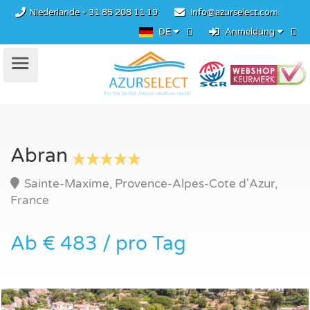
Niederlande
+ 31 85 208 11 19
info@azurselect.com
DE
Anmeldung
Abran
Sainte-Maxime, Provence-Alpes-Cote d'Azur,
France
Ab € 483 / pro Tag