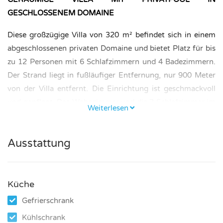
GESCHLOSSENEM DOMAINE
Diese großzügige Villa von 320 m² befindet sich in einem
abgeschlossenen privaten Domaine und bietet Platz für bis
zu 12 Personen mit 6 Schlafzimmern und 4 Badezimmern.
Der Strand liegt in fußläufiger Entfernung, nur 900 Meter
von der Villa entfernt. Die Einrichtung ist geschmackvoll
und gepflegt. Das Wohnzimmer und die 3 Schlafzimmer im
Weiterlesen
Obergeschoss verfügen über Klimaanlage.
SCHLAFZIMMER UND BADEZIMMER
Ausstattung
– Untergeschoss: 3 Schlafzimmer.
– Erdgeschoss: 1 Schlafzimmer.
Küche
Gefrierschrank
– Obergeschoss: 2 Schlafzimmer.
Kühlschrank